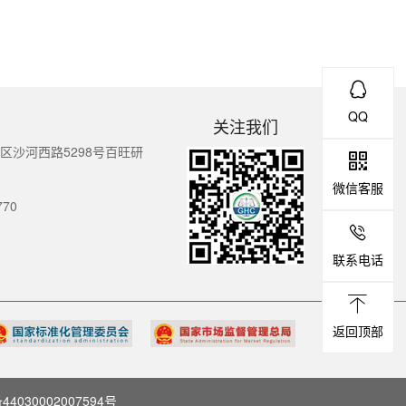
QQ
关注我们
沙河西路5298号百旺研
微信客服
770
联系电话
返回顶部
4030002007594号